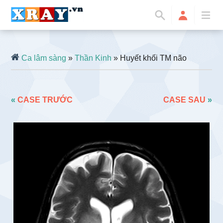
Ca lâm sàng
»
Thần Kinh
» Huyết khối TM não
«
CASE TRƯỚC
CASE SAU
»