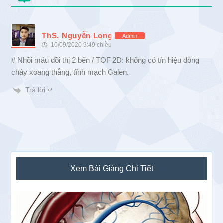
ThS. Nguyễn Long
Admin
10/09/2020 9:49 chiều
# Nhồi máu đồi thị 2 bên / TOF 2D: không có tín hiệu dòng
chảy xoang thẳng, tĩnh mạch Galen.
Trả lời ↵
Sidebar
Xem Bài Giảng Chi Tiết
chính