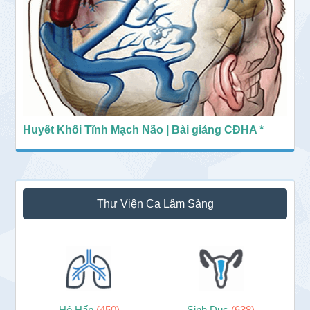
Huyết Khối Tĩnh Mạch Não | Bài giảng CĐHA *
Thư Viện Ca Lâm Sàng
Hô Hấp
(450)
Sinh Dục
(638)