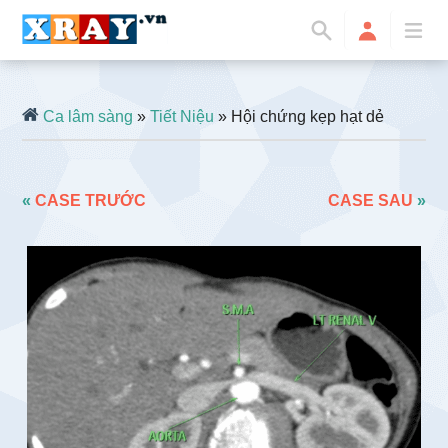
Ca lâm sàng
»
Tiết Niệu
» Hội chứng kẹp hạt dẻ
«
CASE TRƯỚC
CASE SAU
»