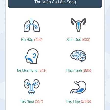
Thư Viện Ca Lâm Sàng
Hô Hấp
(450)
Sinh Dục
(638)
Tai Mũi Họng
(241)
Thần Kinh
(885)
Tiết Niệu
(357)
Tiêu Hóa
(1445)