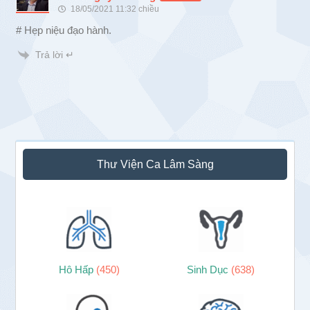
18/05/2021 11:32 chiều
# Hẹp niệu đạo hành.
Trả lời ↵
Sidebar
Thư Viện Ca Lâm Sàng
chính
Hô Hấp
(450)
Sinh Dục
(638)