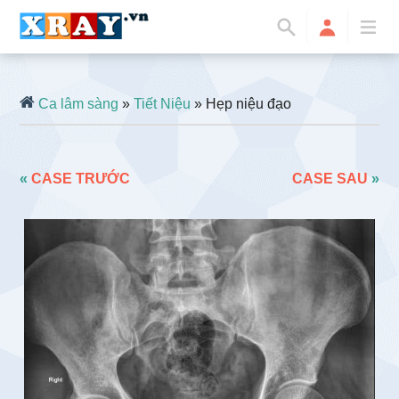
Ca lâm sàng
»
Tiết Niệu
» Hẹp niệu đạo
«
CASE TRƯỚC
CASE SAU
»