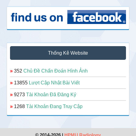
Thống Kê Website
»
352
Chủ Đề Chẩn Đoán Hình Ảnh
»
13855
Lượt Cập Nhật Bài Viết
»
9273
Tài Khoản Đã Đăng Ký
»
1268
Tài Khoản Đang Truy Cập
© 2014-2026 |
HPMU Radiology