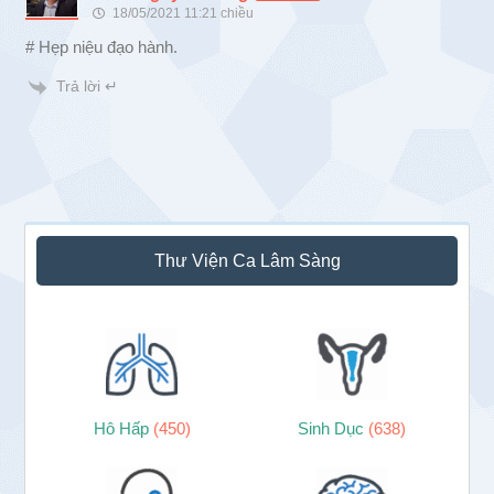
18/05/2021 11:21 chiều
# Hẹp niệu đạo hành.
Trả lời ↵
Sidebar
Thư Viện Ca Lâm Sàng
chính
Hô Hấp
(450)
Sinh Dục
(638)