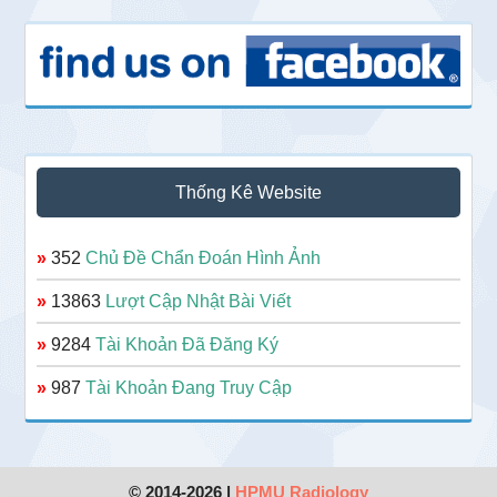
Thống Kê Website
»
352
Chủ Đề Chẩn Đoán Hình Ảnh
»
13863
Lượt Cập Nhật Bài Viết
»
9284
Tài Khoản Đã Đăng Ký
»
987
Tài Khoản Đang Truy Cập
© 2014-2026 |
HPMU Radiology