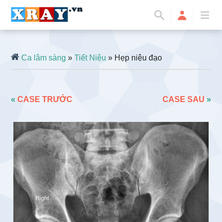
Ca lâm sàng
»
Tiết Niệu
» Hẹp niệu đạo
«
CASE TRƯỚC
CASE SAU
»