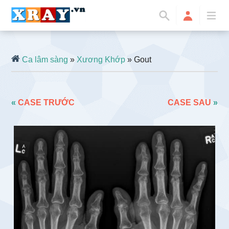
Ca lâm sàng
»
Xương Khớp
» Gout
«
CASE TRƯỚC
CASE SAU
»