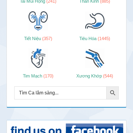
Tai Mũi Họng
(241)
Thần Kinh
(885)
Tiết Niệu
(357)
Tiêu Hóa
(1445)
Tim Mạch
(170)
Xương Khớp
(544)