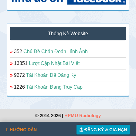
Thống Kê Website
»
352
Chủ Đề Chẩn Đoán Hình Ảnh
»
13851
Lượt Cập Nhật Bài Viết
»
9272
Tài Khoản Đã Đăng Ký
»
1226
Tài Khoản Đang Truy Cập
© 2014-2026 |
HPMU Radiology
HƯỚNG DẪN
ĐĂNG KÝ & GIA HẠN