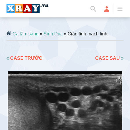
Ca lâm sàng
»
Sinh Dục
» Giãn tĩnh mạch tinh
«
CASE TRƯỚC
CASE SAU
»