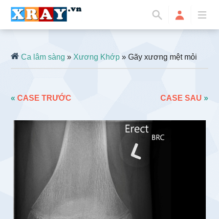
Ca lâm sàng
»
Xương Khớp
» Gãy xương mệt mỏi
«
CASE TRƯỚC
CASE SAU
»