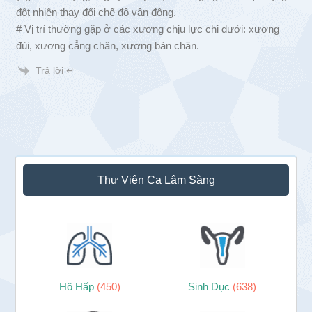
đột nhiên thay đổi chế độ vận động.
# Vị trí thường gặp ở các xương chịu lực chi dưới: xương
đùi, xương cẳng chân, xương bàn chân.
Trả lời ↵
Sidebar
Thư Viện Ca Lâm Sàng
chính
Hô Hấp
(450)
Sinh Dục
(638)