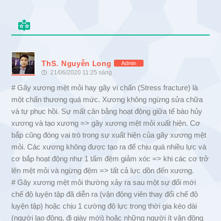
ThS. Nguyễn Long
Admin
21/06/2020 11:25 sáng
# Gãy xương mệt mỏi hay gãy vi chấn (Stress fracture) là
một chấn thương quá mức. Xương không ngừng sửa chữa
và tự phục hồi. Sự mất cân bằng hoạt động giữa tế bào hủy
xương và tạo xương => gãy xương mệt mỏi xuất hiện. Cơ
bắp cũng đóng vai trò trong sự xuất hiện của gãy xương mệt
mỏi. Các xương không được tạo ra để chịu quá nhiều lực và
cơ bắp hoạt động như 1 tấm đệm giảm xóc => khi các cơ trở
lên mệt mỏi và ngừng đệm => tất cả lực dồn đến xương.
# Gãy xương mệt mỏi thường xảy ra sau một sự đổi mới
chế độ luyện tập đã diễn ra (vận động viên thay đổi chế độ
luyện tập) hoặc chịu 1 cường độ lực trong thời gia kéo dài
(người lao động, đi giày mới) hoặc những người ít vận động