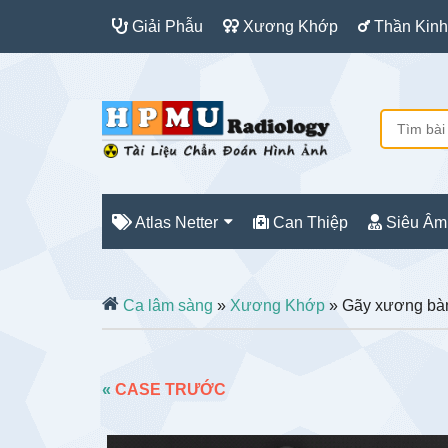
Giải Phẫu
Xương Khớp
Thần Kinh
Atlas Netter
Can Thiệp
Siêu Âm
Ca lâm sàng
»
Xương Khớp
» Gãy xương bàn
«
CASE TRƯỚC