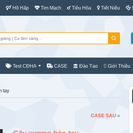
Hô Hấp
Tim Mạch
Tiêu Hóa
Tiết Niệu
Test CĐHA
CASE
Đào Tạo
Giới Thiệu
S
 tay
c
CASE SAU
»