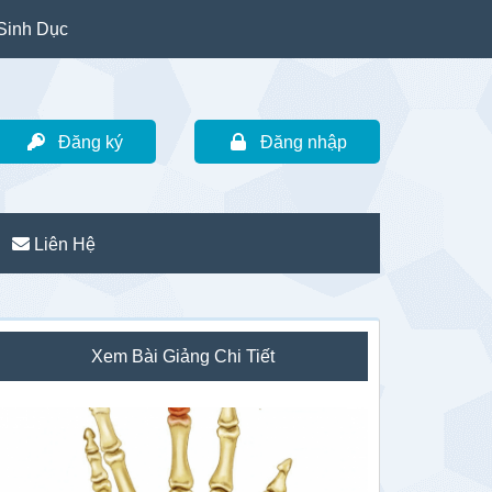
Sinh Dục
Đăng ký
Đăng nhập
Liên Hệ
idebar
Xem Bài Giảng Chi Tiết
hính