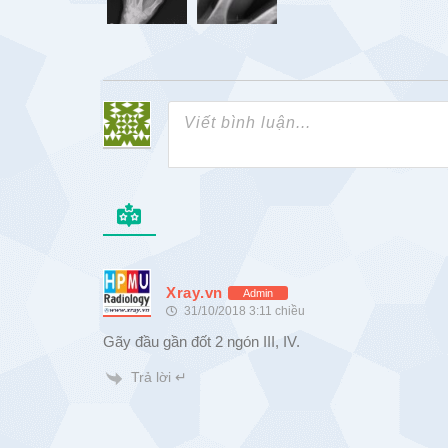
Xray.vn
Admin
31/10/2018 3:11 chiều
Gãy đầu gần đốt 2 ngón III, IV.
Trả lời ↵