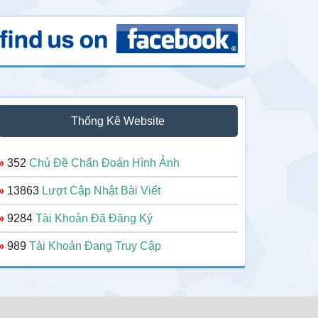
Thống Kê Website
»
352
Chủ Đề Chẩn Đoán Hình Ảnh
»
13863
Lượt Cập Nhật Bài Viết
»
9284
Tài Khoản Đã Đăng Ký
»
989
Tài Khoản Đang Truy Cập