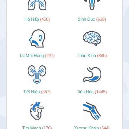
Hô Hấp
(450)
Sinh Dục
(638)
Tai Mũi Họng
(241)
Thần Kinh
(885)
Tiết Niệu
(357)
Tiêu Hóa
(1445)
Tim Mạch
(170)
Xương Khớp
(544)