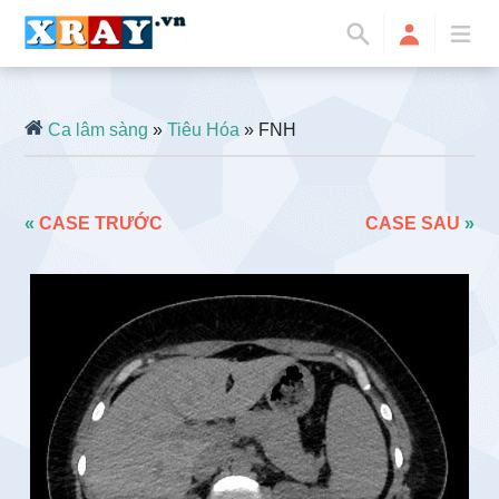
Ca lâm sàng
»
Tiêu Hóa
» FNH
«
CASE TRƯỚC
CASE SAU
»