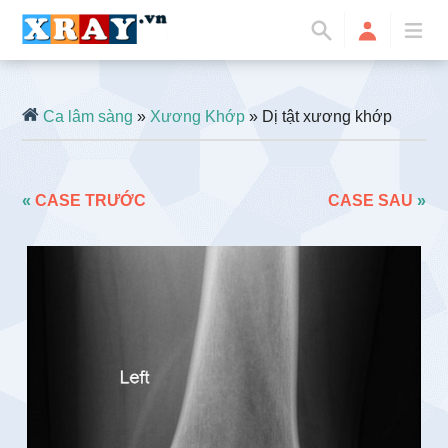
Ca lâm sàng
»
Xương Khớp
» Dị tật xương khớp
«
CASE TRƯỚC
CASE SAU
»