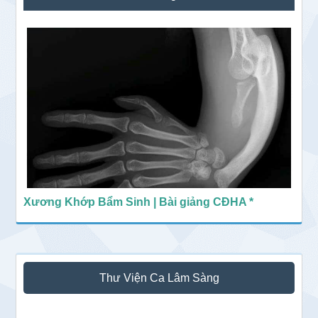
chính
Xương Khớp Bẩm Sinh | Bài giảng CĐHA *
Thư Viện Ca Lâm Sàng