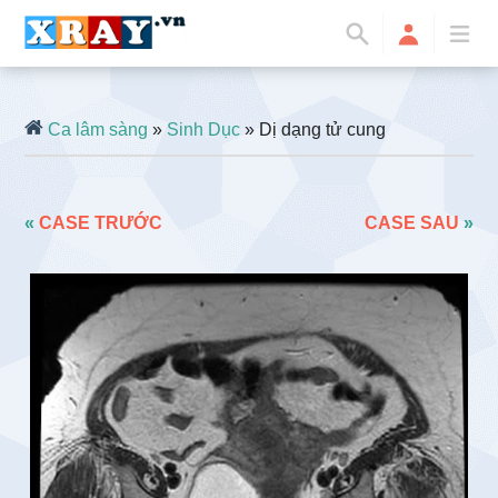
Ca lâm sàng
»
Sinh Dục
» Dị dạng tử cung
«
CASE TRƯỚC
CASE SAU
»