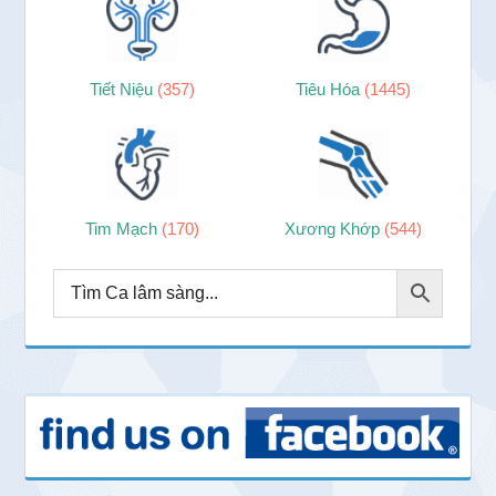
Tiết Niệu
(357)
Tiêu Hóa
(1445)
Tim Mạch
(170)
Xương Khớp
(544)