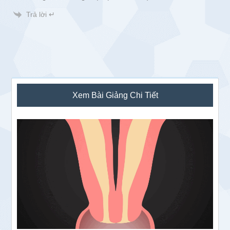
Trả lời ↵
Sidebar
Xem Bài Giảng Chi Tiết
chính