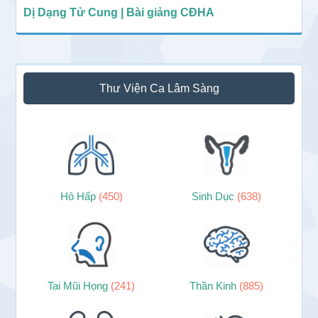
Dị Dạng Tử Cung | Bài giảng CĐHA
Thư Viện Ca Lâm Sàng
Hô Hấp
(450)
Sinh Dục
(638)
Tai Mũi Họng
(241)
Thần Kinh
(885)