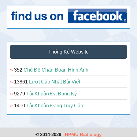
Thống Kê Website
»
352
Chủ Đề Chẩn Đoán Hình Ảnh
»
13861
Lượt Cập Nhật Bài Viết
»
9279
Tài Khoản Đã Đăng Ký
»
1410
Tài Khoản Đang Truy Cập
© 2014-2026 |
HPMU Radiology