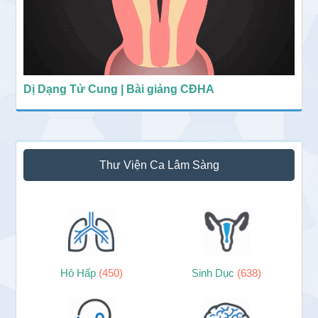
Dị Dạng Tử Cung | Bài giảng CĐHA
Thư Viện Ca Lâm Sàng
Hô Hấp
(450)
Sinh Dục
(638)