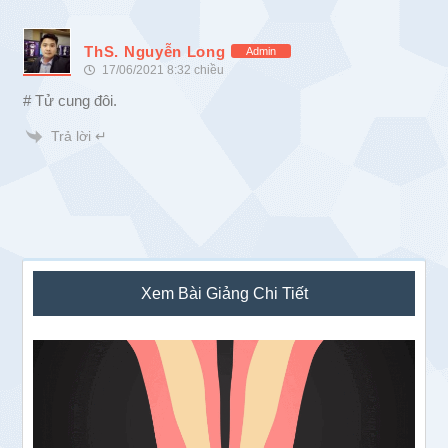
ThS. Nguyễn Long
Admin
17/06/2021 8:32 chiều
# Tử cung đôi.
Trả lời ↵
Sidebar
Xem Bài Giảng Chi Tiết
chính