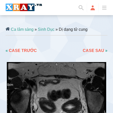
Ca lâm sàng
»
Sinh Dục
» Dị dạng tử cung
«
CASE TRƯỚC
CASE SAU
»