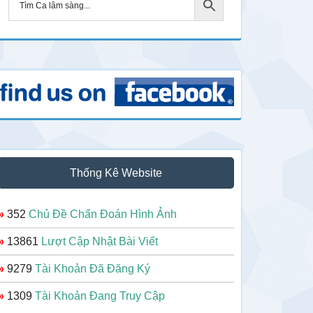
Thống Kê Website
»
352
Chủ Đề Chẩn Đoán Hình Ảnh
»
13861
Lượt Cập Nhật Bài Viết
»
9279
Tài Khoản Đã Đăng Ký
»
1309
Tài Khoản Đang Truy Cập