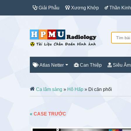
Giải Phẫu
Xương Khớp
Thần Kinh
Atlas Netter
Can Thiệp
Siêu Âm
Ca lâm sàng
»
Hô Hấp
» Di căn phổi
«
CASE TRƯỚC