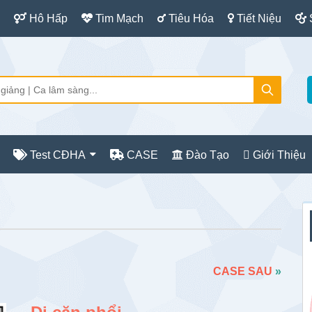
Hô Hấp
Tim Mạch
Tiêu Hóa
Tiết Niệu
Test CĐHA
CASE
Đào Tạo
Giới Thiệu
S
c
CASE SAU
»