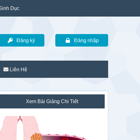
Sinh Dục
Đăng ký
Đăng nhập
Liên Hệ
idebar
Xem Bài Giảng Chi Tiết
hính