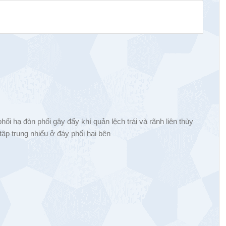
i hạ đòn phổi gây đẩy khí quản lệch trái và rãnh liên thùy
tập trung nhiểu ở đáy phổi hai bên