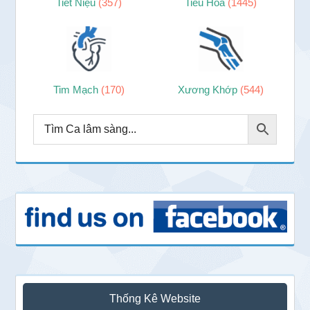
Tiết Niệu
(357)
Tiêu Hóa
(1445)
Tim Mạch
(170)
Xương Khớp
(544)
Thống Kê Website