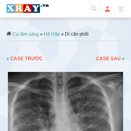
Ca lâm sàng
»
Hô Hấp
» Di căn phổi
«
CASE TRƯỚC
CASE SAU
»