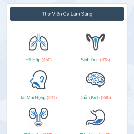
Thư Viện Ca Lâm Sàng
Hô Hấp
(450)
Sinh Dục
(638)
Tai Mũi Họng
(241)
Thần Kinh
(885)