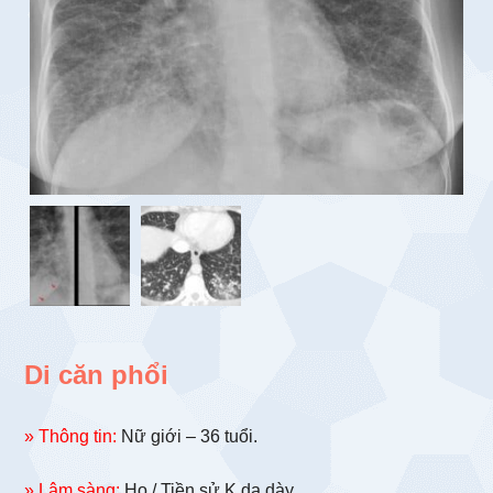
Di căn phổi
» Thông tin:
Nữ giới – 36 tuổi.
» Lâm sàng:
Ho / Tiền sử K dạ dày.