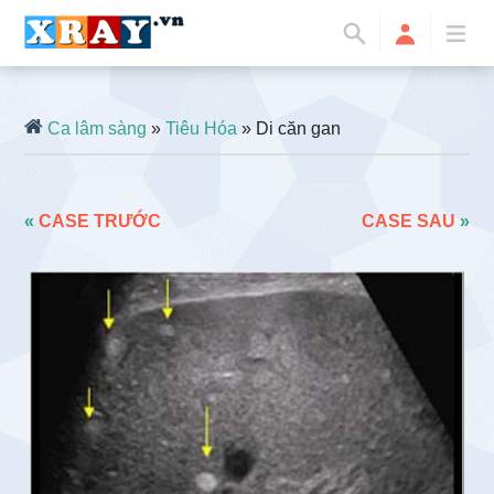
Ca lâm sàng
»
Tiêu Hóa
» Di căn gan
«
CASE TRƯỚC
CASE SAU
»