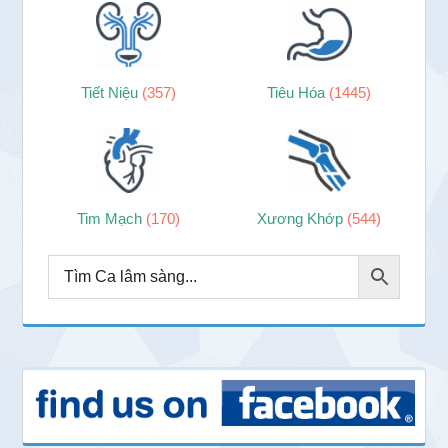
Tiết Niệu
(357)
Tiêu Hóa
(1445)
Tim Mạch
(170)
Xương Khớp
(544)