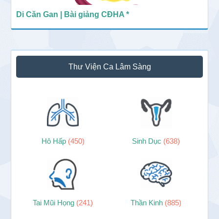
Di Căn Gan | Bài giảng CĐHA *
Thư Viện Ca Lâm Sàng
Hô Hấp
(450)
Sinh Dục
(638)
Tai Mũi Họng
(241)
Thần Kinh
(885)