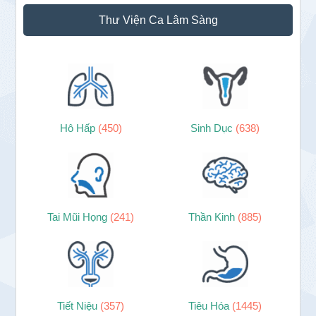
Thư Viện Ca Lâm Sàng
Hô Hấp
(450)
Sinh Dục
(638)
Tai Mũi Họng
(241)
Thần Kinh
(885)
Tiết Niệu
(357)
Tiêu Hóa
(1445)