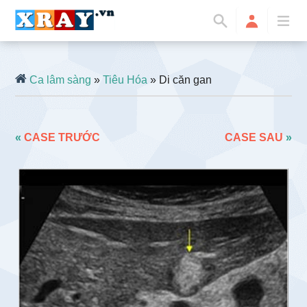
Ca lâm sàng
»
Tiêu Hóa
» Di căn gan
«
CASE TRƯỚC
CASE SAU
»