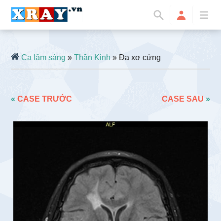
Ca lâm sàng
»
Thần Kinh
» Đa xơ cứng
«
CASE TRƯỚC
CASE SAU
»