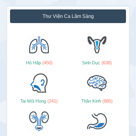
Thư Viện Ca Lâm Sàng
Hô Hấp
(450)
Sinh Dục
(638)
Tai Mũi Họng
(241)
Thần Kinh
(885)