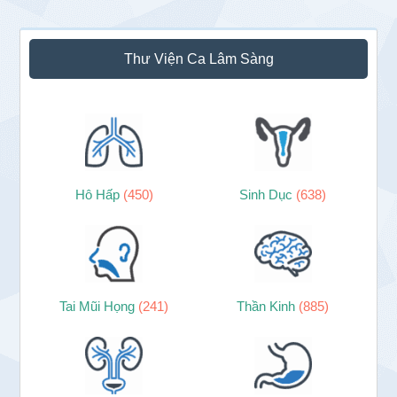
Thư Viện Ca Lâm Sàng
Hô Hấp
(450)
Sinh Dục
(638)
Tai Mũi Họng
(241)
Thần Kinh
(885)