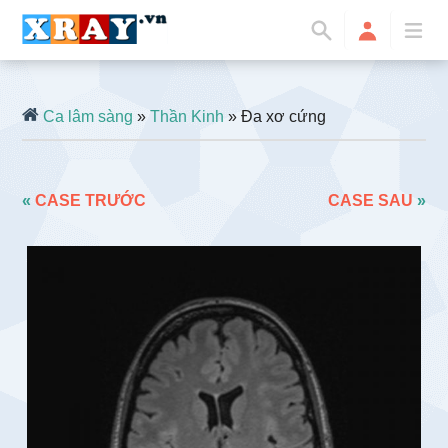
Ca lâm sàng
»
Thần Kinh
» Đa xơ cứng
«
CASE TRƯỚC
CASE SAU
»