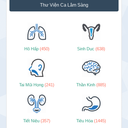
Thư Viện Ca Lâm Sàng
Hô Hấp
(450)
Sinh Dục
(638)
Tai Mũi Họng
(241)
Thần Kinh
(885)
Tiết Niệu
(357)
Tiêu Hóa
(1445)