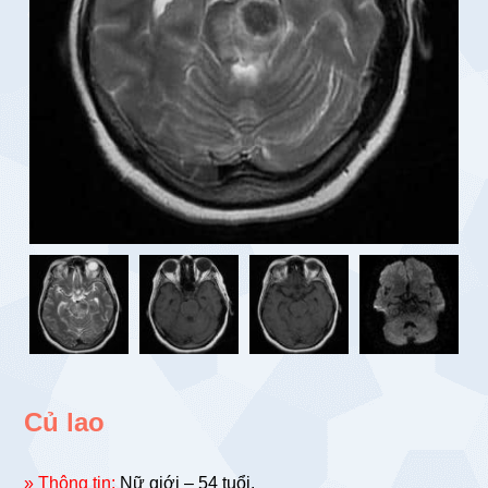
Củ lao
» Thông tin:
Nữ giới – 54 tuổi.