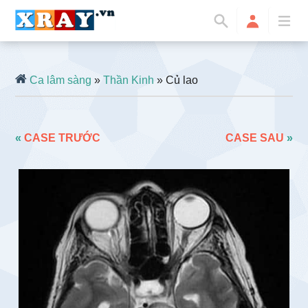
Ca lâm sàng
»
Thần Kinh
» Củ lao
«
CASE TRƯỚC
CASE SAU
»