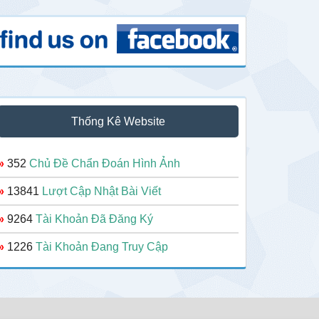
Thống Kê Website
»
352
Chủ Đề Chẩn Đoán Hình Ảnh
»
13841
Lượt Cập Nhật Bài Viết
»
9264
Tài Khoản Đã Đăng Ký
»
1226
Tài Khoản Đang Truy Cập