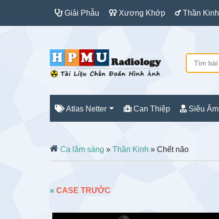
Giải Phẫu
Xương Khớp
Thần Kinh
Atlas Netter
Can Thiệp
Siêu Âm
Ca lâm sàng
»
Thần Kinh
» Chết não
«
CASE TRƯỚC