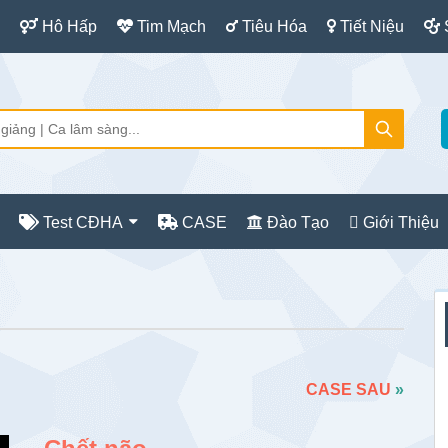
Hô Hấp
Tim Mạch
Tiêu Hóa
Tiết Niệu
Test CĐHA
CASE
Đào Tạo
Giới Thiệu
S
c
CASE SAU
»