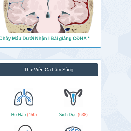
Chảy Máu Dưới Nhện I Bài giảng CĐHA *
Thư Viện Ca Lâm Sàng
Hô Hấp
(450)
Sinh Dục
(638)