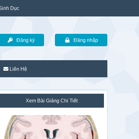
Sinh Dục
Đăng ký
Đăng nhập
Liên Hệ
idebar
Xem Bài Giảng Chi Tiết
hính