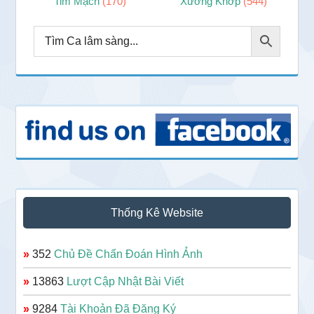
Tim Mạch
(170)
Xương Khớp
(544)
Thống Kê Website
»
352
Chủ Đề Chẩn Đoán Hình Ảnh
»
13863
Lượt Cập Nhật Bài Viết
»
9284
Tài Khoản Đã Đăng Ký