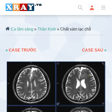
Ca lâm sàng
»
Thần Kinh
» Chất xám lạc chỗ
«
CASE TRƯỚC
CASE SAU
»