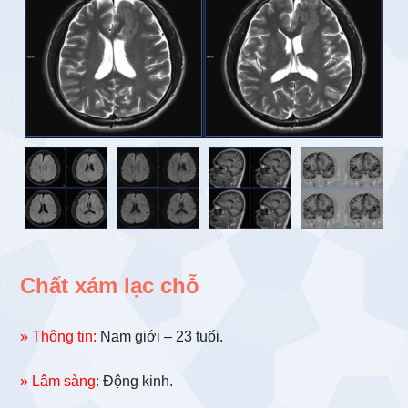
Chất xám lạc chỗ
» Thông tin:
Nam giới – 23 tuổi.
» Lâm sàng:
Động kinh.