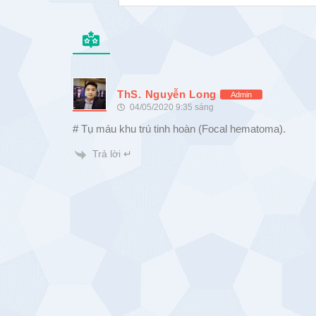
ThS. Nguyễn Long
Admin
04/05/2020 9:35 sáng
# Tụ máu khu trú tinh hoàn (Focal hematoma).
Trả lời ↵