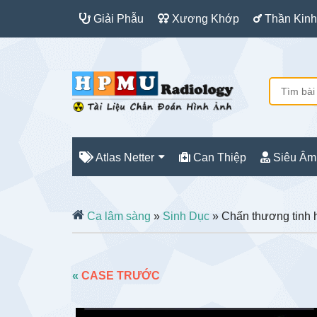
Giải Phẫu
Xương Khớp
Thần Kinh
Atlas Netter
Can Thiệp
Siêu Âm
Ca lâm sàng
»
Sinh Dục
» Chấn thương tinh 
«
CASE TRƯỚC