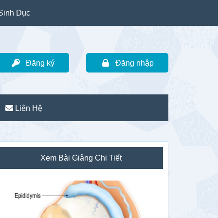
Sinh Dục
Đăng ký
Đăng nhập
Liên Hệ
idebar
Xem Bài Giảng Chi Tiết
hính