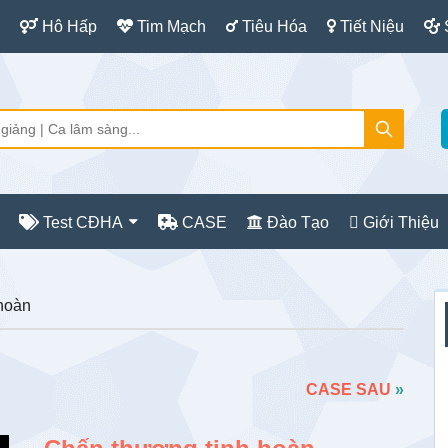
Hô Hấp
Tim Mạch
Tiêu Hóa
Tiết Niệu
Test CĐHA
CASE
Đào Tạo
Giới Thiệu
S
hoàn
c
CASE SAU
»