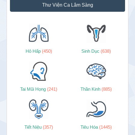
Thư Viện Ca Lâm Sàng
Hô Hấp
(450)
Sinh Dục
(638)
Tai Mũi Họng
(241)
Thần Kinh
(885)
Tiết Niệu
(357)
Tiêu Hóa
(1445)