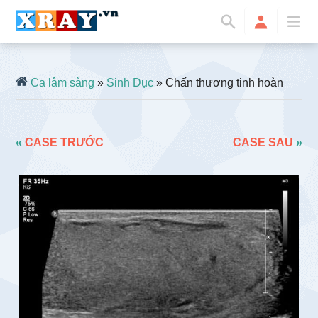
Ca lâm sàng
»
Sinh Dục
» Chấn thương tinh hoàn
«
CASE TRƯỚC
CASE SAU
»