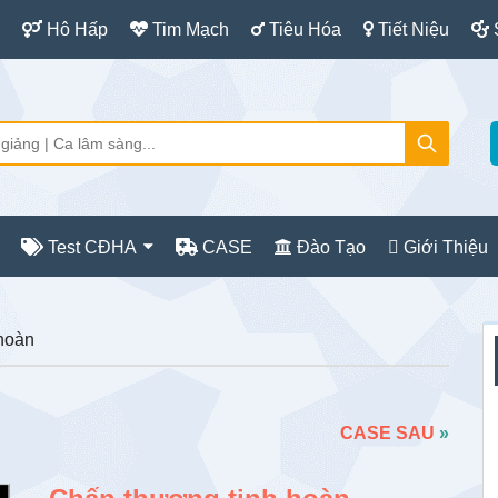
Hô Hấp
Tim Mạch
Tiêu Hóa
Tiết Niệu
Test CĐHA
CASE
Đào Tạo
Giới Thiệu
S
hoàn
c
CASE SAU
»