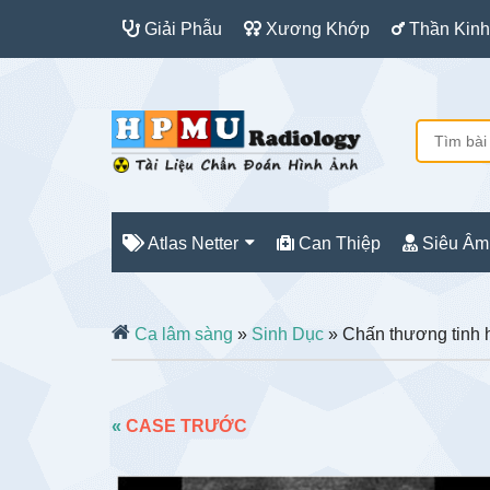
Giải Phẫu
Xương Khớp
Thần Kinh
Atlas Netter
Can Thiệp
Siêu Âm
Ca lâm sàng
»
Sinh Dục
» Chấn thương tinh 
«
CASE TRƯỚC