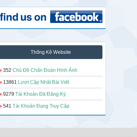
Thống Kê Website
»
352
Chủ Đề Chẩn Đoán Hình Ảnh
»
13861
Lượt Cập Nhật Bài Viết
»
9279
Tài Khoản Đã Đăng Ký
»
541
Tài Khoản Đang Truy Cập