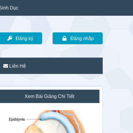
Sinh Dục
Đăng ký
Đăng nhập
Liên Hệ
idebar
Xem Bài Giảng Chi Tiết
hính