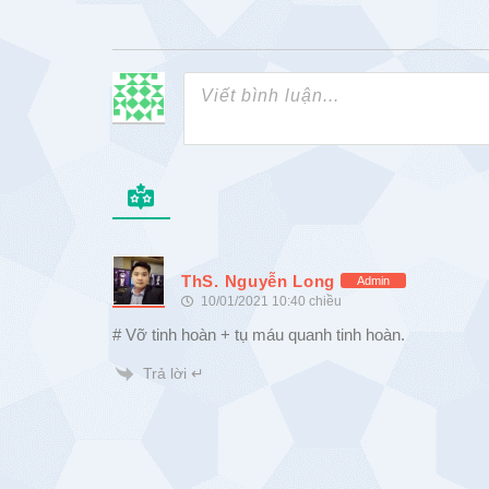
ThS. Nguyễn Long
Admin
10/01/2021 10:40 chiều
# Vỡ tinh hoàn + tụ máu quanh tinh hoàn.
Trả lời ↵