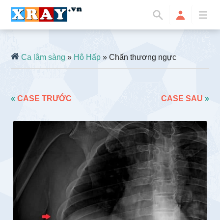
Ca lâm sàng
»
Hô Hấp
» Chấn thương ngực
«
CASE TRƯỚC
CASE SAU
»