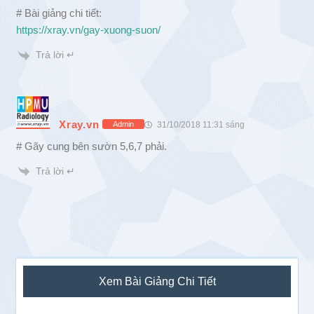
# Bài giảng chi tiết:
https://xray.vn/gay-xuong-suon/
Trả lời ↵
Xray.vn
31/10/2018 11:31 sáng
Admin
# Gãy cung bên sườn 5,6,7 phải.
Trả lời ↵
Sidebar
Xem Bài Giảng Chi Tiết
chính