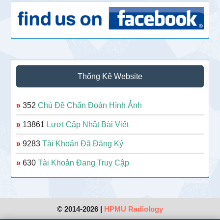
Thống Kê Website
»
352
Chủ Đề Chẩn Đoán Hình Ảnh
»
13861
Lượt Cập Nhật Bài Viết
»
9283
Tài Khoản Đã Đăng Ký
»
630
Tài Khoản Đang Truy Cập
© 2014-2026 |
HPMU Radiology