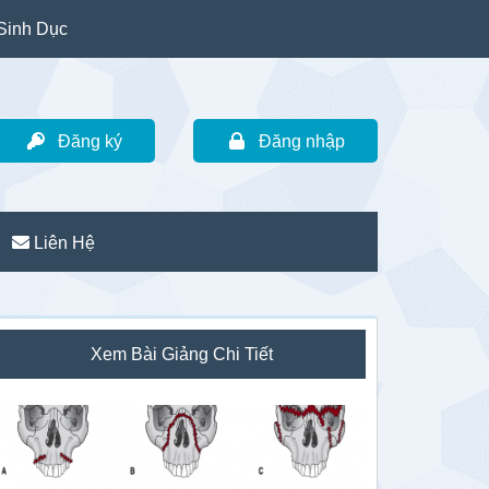
Sinh Dục
Đăng ký
Đăng nhập
Liên Hệ
idebar
Xem Bài Giảng Chi Tiết
hính