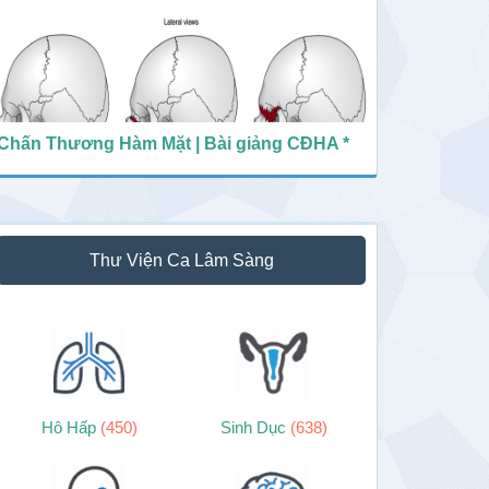
Chấn Thương Hàm Mặt | Bài giảng CĐHA *
Thư Viện Ca Lâm Sàng
Hô Hấp
(450)
Sinh Dục
(638)