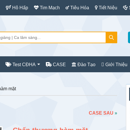
Hô Hấp
Tim Mạch
Tiêu Hóa
Tiết Niệu
Test CĐHA
CASE
Đào Tạo
Giới Thiệu
S
àm mặt
c
CASE SAU
»