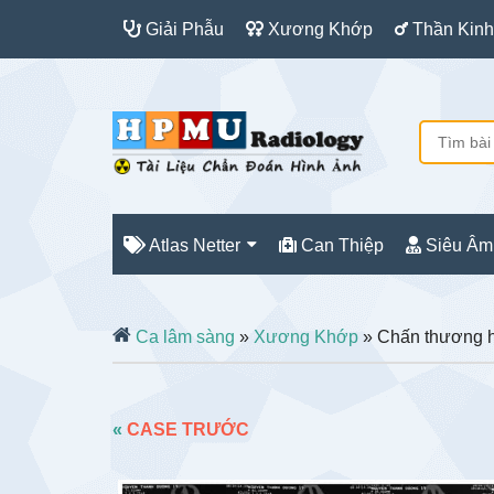
Giải Phẫu
Xương Khớp
Thần Kinh
Atlas Netter
Can Thiệp
Siêu Âm
Ca lâm sàng
»
Xương Khớp
» Chấn thương h
«
CASE TRƯỚC