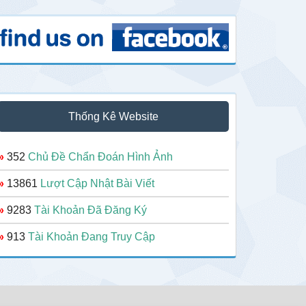
Thống Kê Website
»
352
Chủ Đề Chẩn Đoán Hình Ảnh
»
13861
Lượt Cập Nhật Bài Viết
»
9283
Tài Khoản Đã Đăng Ký
»
913
Tài Khoản Đang Truy Cập