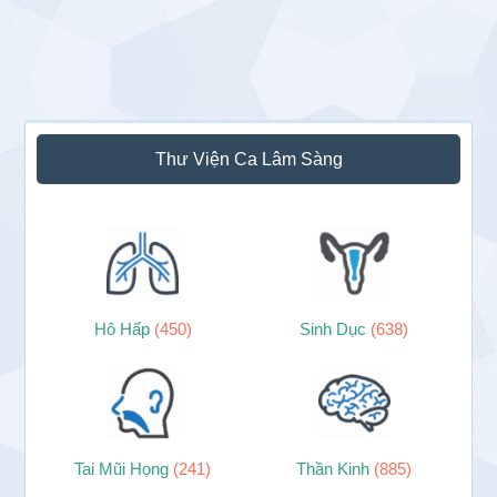
Sidebar
Thư Viện Ca Lâm Sàng
chính
Hô Hấp
(450)
Sinh Dục
(638)
Tai Mũi Họng
(241)
Thần Kinh
(885)