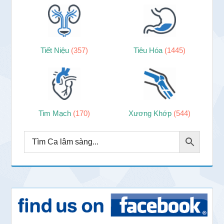
Tiết Niệu
(357)
Tiêu Hóa
(1445)
Tim Mạch
(170)
Xương Khớp
(544)