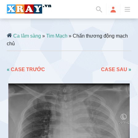
Ca lâm sàng
»
Tim Mạch
» Chấn thương động mạch
chủ
«
CASE TRƯỚC
CASE SAU
»