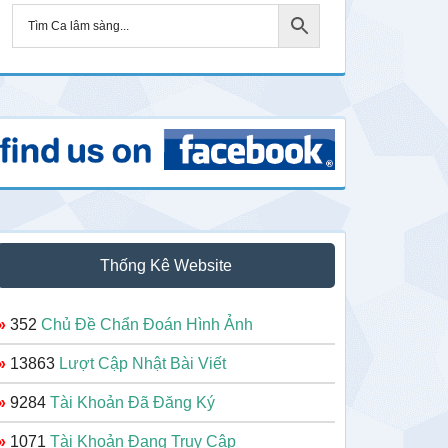
Thống Kê Website
»
352
Chủ Đề Chẩn Đoán Hình Ảnh
»
13863
Lượt Cập Nhật Bài Viết
»
9284
Tài Khoản Đã Đăng Ký
»
1071
Tài Khoản Đang Truy Cập