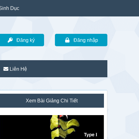
Sinh Dục
Đăng ký
Đăng nhập
Liên Hệ
idebar
Xem Bài Giảng Chi Tiết
hính