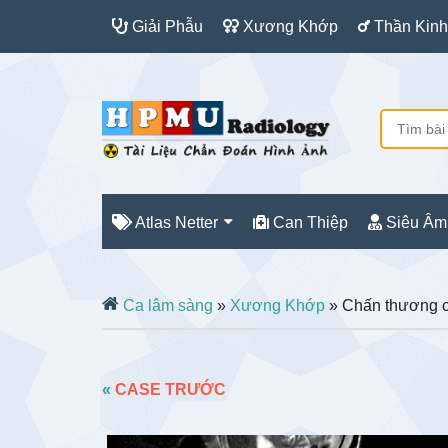
Giải Phẫu
Xương Khớp
Thần Kinh
Atlas Netter
Can Thiệp
Siêu Âm
Ca lâm sàng
»
Xương Khớp
» Chấn thương c
«
CASE TRƯỚC