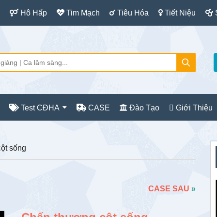
Hô Hấp
Tim Mạch
Tiêu Hóa
Tiết Niệu
Test CĐHA
CASE
Đào Tạo
Giới Thiệu
S
ột sống
c
CASE SAU
»