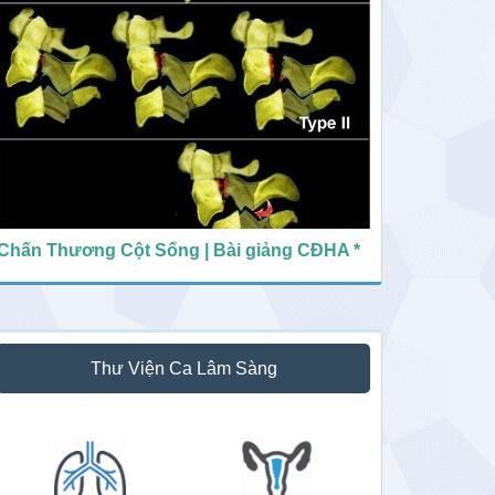
Chấn Thương Cột Sống | Bài giảng CĐHA *
Thư Viện Ca Lâm Sàng