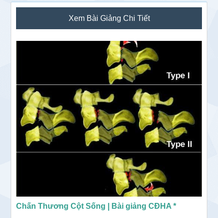
Sidebar
Xem Bài Giảng Chi Tiết
chính
Chấn Thương Cột Sống | Bài giảng CĐHA *