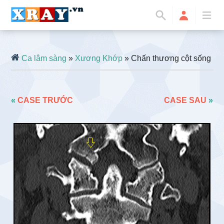
Ca lâm sàng
»
Xương Khớp
» Chấn thương cột sống
«
CASE TRƯỚC
CASE SAU
»