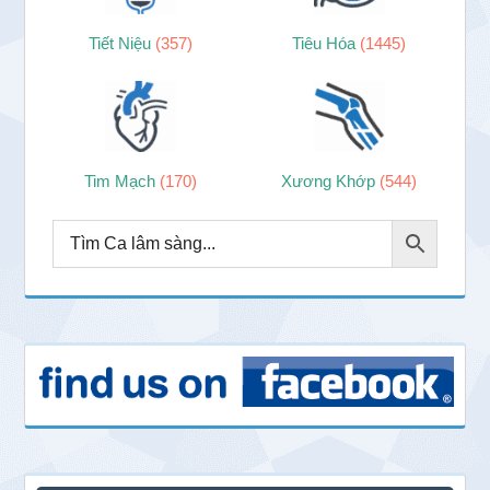
Tiết Niệu
(357)
Tiêu Hóa
(1445)
Tim Mạch
(170)
Xương Khớp
(544)