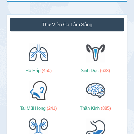
Thư Viện Ca Lâm Sàng
Hô Hấp
(450)
Sinh Dục
(638)
Tai Mũi Họng
(241)
Thần Kinh
(885)