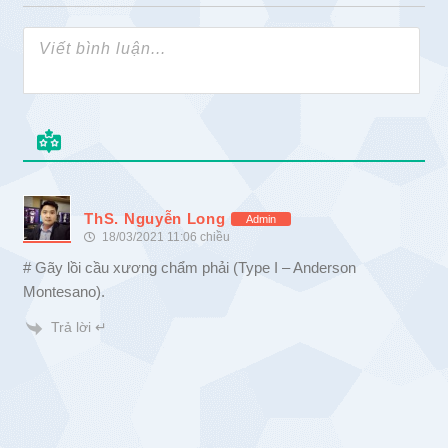
ThS. Nguyễn Long
Admin
18/03/2021 11:06 chiều
# Gãy lồi cầu xương chẩm phải (Type I – Anderson
Montesano).
Trả lời ↵