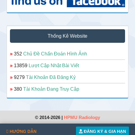
Thống Kê Website
»
352
Chủ Đề Chẩn Đoán Hình Ảnh
»
13859
Lượt Cập Nhật Bài Viết
»
9279
Tài Khoản Đã Đăng Ký
»
380
Tài Khoản Đang Truy Cập
© 2014-2026 |
HPMU Radiology
HƯỚNG DẪN
ĐĂNG KÝ & GIA HẠN