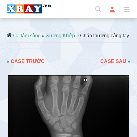
Ca lâm sàng
»
Xương Khớp
» Chấn thương cẳng tay
«
CASE TRƯỚC
CASE SAU
»