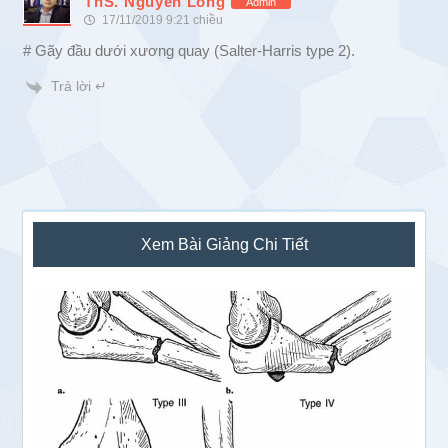
ThS. Nguyễn Long
Admin
17/11/2019 9:21 chiều
# Gãy đầu dưới xương quay (Salter-Harris type 2).
Trả lời ↵
Sidebar
Xem Bài Giảng Chi Tiết
chính