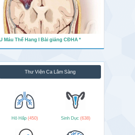
U Máu Thể Hang I Bài giảng CĐHA *
Thư Viện Ca Lâm Sàng
Hô Hấp
(450)
Sinh Dục
(638)