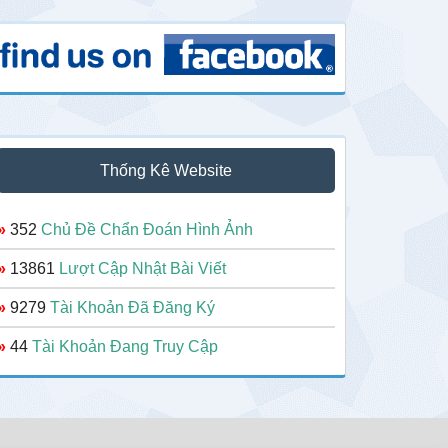
Thống Kê Website
»
352
Chủ Đề Chẩn Đoán Hình Ảnh
»
13861
Lượt Cập Nhật Bài Viết
»
9279
Tài Khoản Đã Đăng Ký
»
44
Tài Khoản Đang Truy Cập