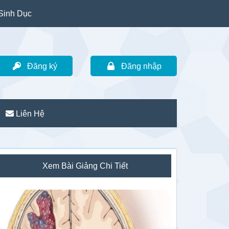
Sinh Dục
Đăng ký
Đăng nhập
Liên Hệ
idebar
Xem Bài Giảng Chi Tiết
hính