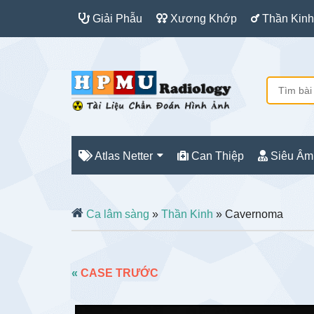
Giải Phẫu
Xương Khớp
Thần Kinh
Atlas Netter
Can Thiệp
Siêu Âm
Ca lâm sàng
»
Thần Kinh
» Cavernoma
«
CASE TRƯỚC