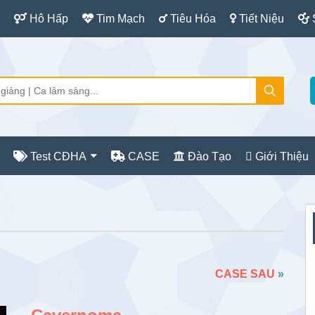
Hô Hấp
Tim Mạch
Tiêu Hóa
Tiết Niệu
Test CĐHA
CASE
Đào Tạo
Giới Thiệu
S
c
CASE SAU
»