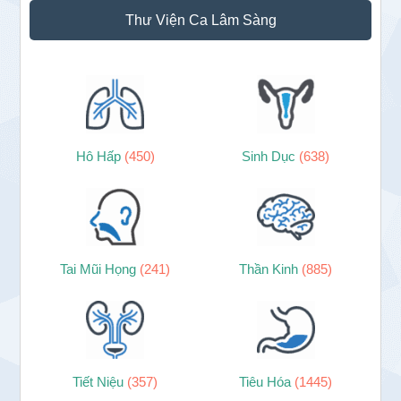
Thư Viện Ca Lâm Sàng
Hô Hấp
(450)
Sinh Dục
(638)
Tai Mũi Họng
(241)
Thần Kinh
(885)
Tiết Niệu
(357)
Tiêu Hóa
(1445)