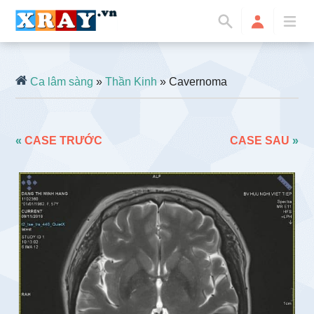
Ca lâm sàng
»
Thần Kinh
» Cavernoma
«
CASE TRƯỚC
CASE SAU
»