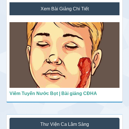
Sidebar
Xem Bài Giảng Chi Tiết
chính
Viêm Tuyến Nước Bọt | Bài giảng CĐHA
Thư Viện Ca Lâm Sàng