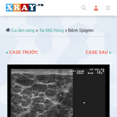
Ca lâm sàng
»
Tai Mũi Họng
» Bệnh Sjögren
«
CASE TRƯỚC
CASE SAU
»