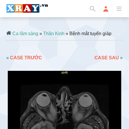
Ca lâm sàng
»
Thần Kinh
» Bệnh mắt tuyến giáp
«
CASE TRƯỚC
CASE SAU
»