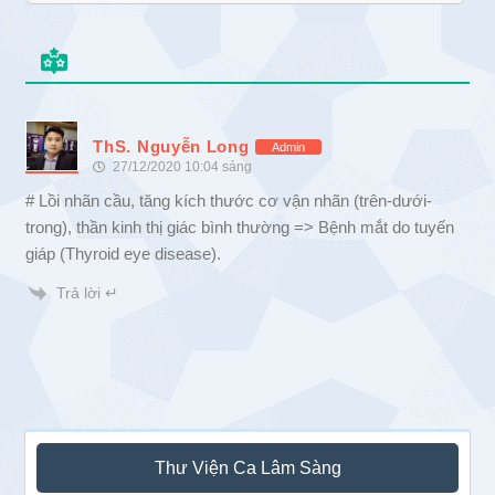
ThS. Nguyễn Long
Admin
27/12/2020 10:04 sáng
# Lồi nhãn cầu, tăng kích thước cơ vận nhãn (trên-dưới-
trong), thần kinh thị giác bình thường => Bệnh mắt do tuyến
giáp (Thyroid eye disease).
Trả lời ↵
Sidebar
Thư Viện Ca Lâm Sàng
chính