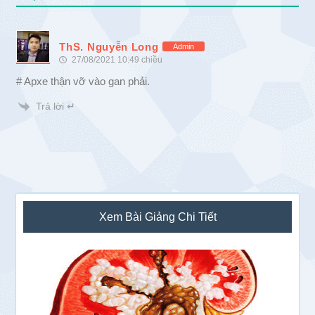
ThS. Nguyễn Long
Admin
27/08/2021 10:49 chiều
# Apxe thận vỡ vào gan phải.
Trả lời ↵
Sidebar
Xem Bài Giảng Chi Tiết
chính