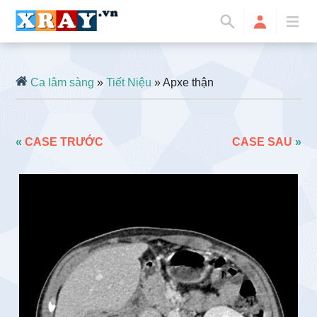
Ca lâm sàng
»
Tiết Niệu
» Apxe thận
«
CASE TRƯỚC
CASE SAU
»