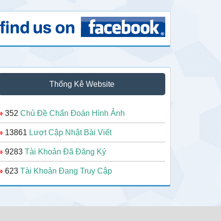
Thống Kê Website
»
352
Chủ Đề Chẩn Đoán Hình Ảnh
»
13861
Lượt Cập Nhật Bài Viết
»
9283
Tài Khoản Đã Đăng Ký
»
623
Tài Khoản Đang Truy Cập