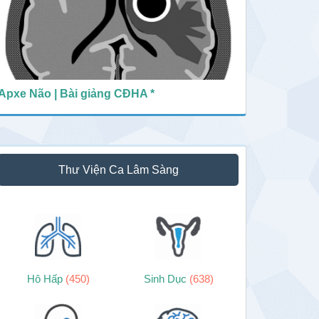
Apxe Não | Bài giảng CĐHA *
Thư Viện Ca Lâm Sàng
Hô Hấp
(450)
Sinh Dục
(638)