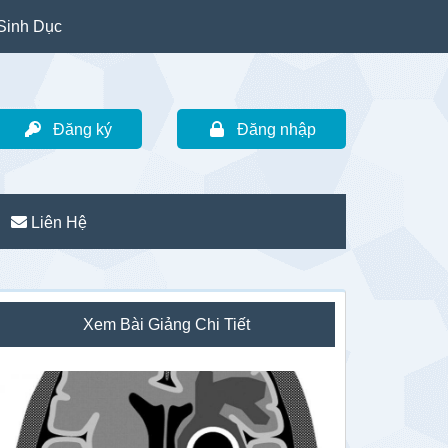
Sinh Dục
Đăng ký
Đăng nhập
Liên Hệ
idebar
Xem Bài Giảng Chi Tiết
hính