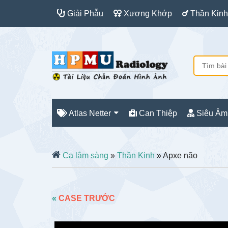
Giải Phẫu
Xương Khớp
Thần Kinh
Atlas Netter
Can Thiệp
Siêu Âm
Ca lâm sàng
»
Thần Kinh
» Apxe não
«
CASE TRƯỚC