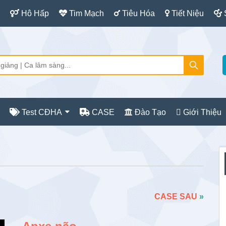
Hô Hấp
Tim Mạch
Tiêu Hóa
Tiết Niệu
Test CĐHA
CASE
Đào Tạo
Giới Thiệu
S
c
CASE SAU
»