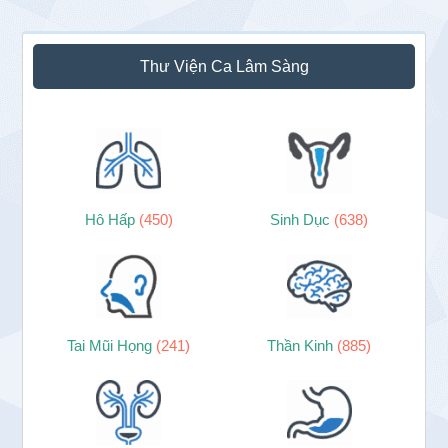
Thư Viện Ca Lâm Sàng
Hô Hấp
(450)
Sinh Dục
(638)
Tai Mũi Họng
(241)
Thần Kinh
(885)