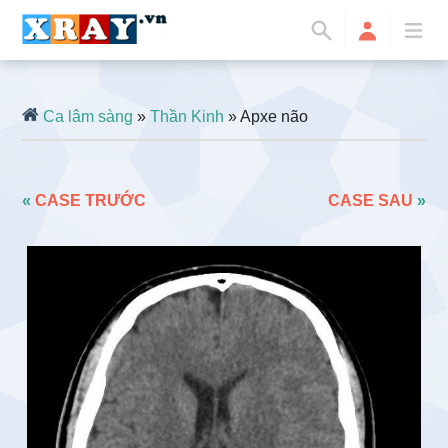
Ca lâm sàng
»
Thần Kinh
» Apxe não
«
CASE TRƯỚC
CASE SAU
»