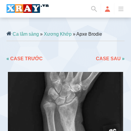
Ca lâm sàng
»
Xương Khớp
» Apxe Brodie
«
CASE TRƯỚC
CASE SAU
»