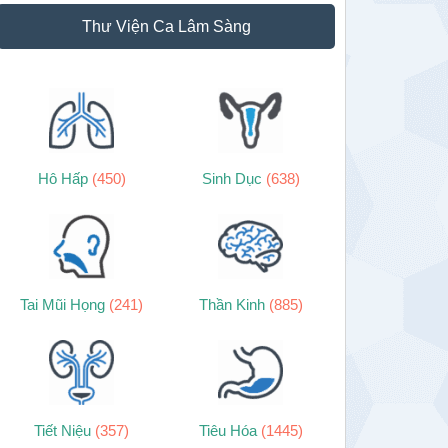
Thư Viện Ca Lâm Sàng
Hô Hấp
(450)
Sinh Dục
(638)
Tai Mũi Họng
(241)
Thần Kinh
(885)
Tiết Niệu
(357)
Tiêu Hóa
(1445)