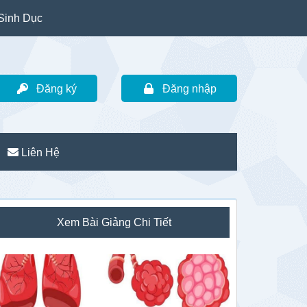
Sinh Dục
Đăng ký
Đăng nhập
Liên Hệ
idebar
Xem Bài Giảng Chi Tiết
hính