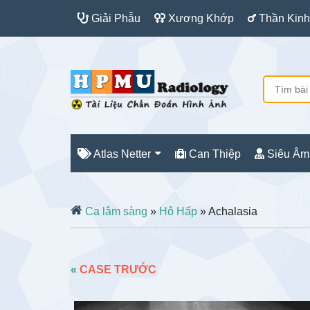
Giải Phẫu
Xương Khớp
Thần Kinh
Atlas Netter
Can Thiệp
Siêu Âm
Ca lâm sàng
»
Hô Hấp
» Achalasia
«
CASE TRƯỚC