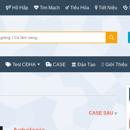
Hô Hấp
Tim Mạch
Tiêu Hóa
Tiết Niệu
Test CĐHA
CASE
Đào Tạo
Giới Thiệu
S
c
CASE SAU
»