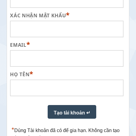
*
XÁC NHẬN MẬT KHẨU
*
EMAIL
*
HỌ TÊN
*
Dùng Tài khoản đã có để gia hạn. Không cần tạo