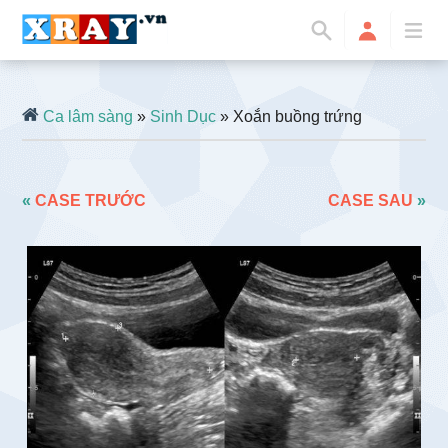
Ca lâm sàng
»
Sinh Dục
» Xoắn buồng trứng
«
CASE TRƯỚC
CASE SAU
»