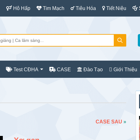
Hô Hấp
Tim Mạch
Tiêu Hóa
Tiết Niệu
Test CĐHA
CASE
Đào Tạo
Giới Thiệu
S
c
CASE SAU
»