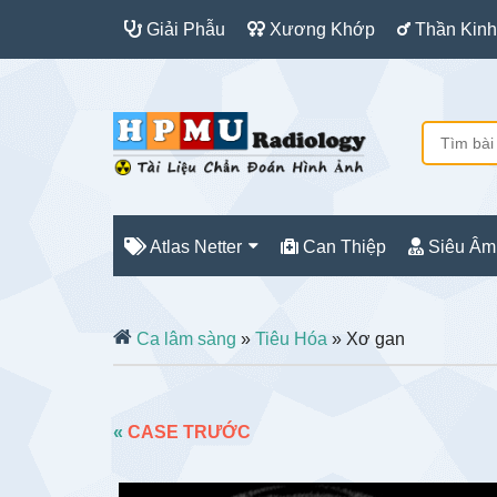
Giải Phẫu
Xương Khớp
Thần Kinh
Atlas Netter
Can Thiệp
Siêu Âm
Ca lâm sàng
»
Tiêu Hóa
» Xơ gan
«
CASE TRƯỚC