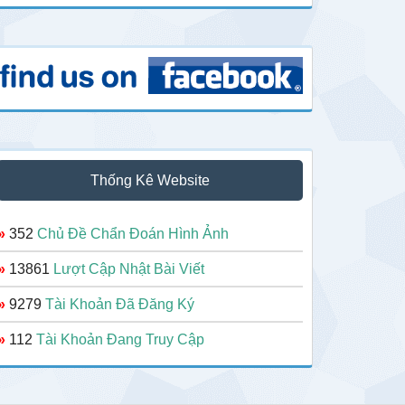
Thống Kê Website
»
352
Chủ Đề Chẩn Đoán Hình Ảnh
»
13861
Lượt Cập Nhật Bài Viết
»
9279
Tài Khoản Đã Đăng Ký
»
112
Tài Khoản Đang Truy Cập