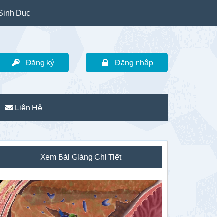
Sinh Dục
Đăng ký
Đăng nhập
Liên Hệ
idebar
Xem Bài Giảng Chi Tiết
hính