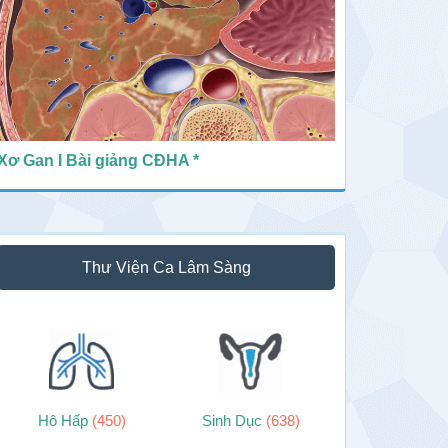
Xơ Gan I Bài giảng CĐHA *
Thư Viện Ca Lâm Sàng
Hô Hấp
(450)
Sinh Dục
(638)