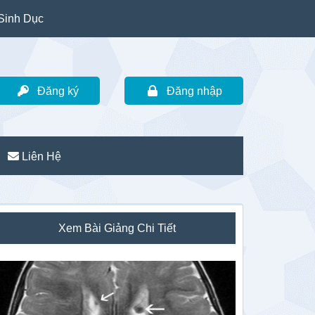
Sinh Dục
Đăng ký
Đăng nhập
Liên Hệ
idebar
Xem Bài Giảng Chi Tiết
hính