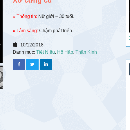
Xơ cứng củ
» Thông tin:
Nữ giới – 30 tuổi.
» Lâm sàng:
Chậm phát triển.
10/12/2018
Danh mục:
Tiết Niệu
,
Hô Hấp
,
Thần Kinh