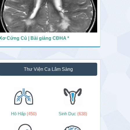
Xơ Cứng Củ | Bài giảng CĐHA *
Thư Viện Ca Lâm Sàng
Hô Hấp
(450)
Sinh Dục
(638)