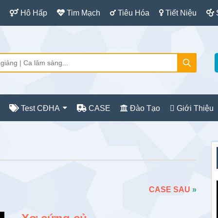
Hô Hấp
Tim Mạch
Tiêu Hóa
Tiết Niệu
Test CĐHA
CASE
Đào Tạo
Giới Thiệu
S
c
CASE SAU
»