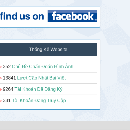
Thống Kê Website
»
352
Chủ Đề Chẩn Đoán Hình Ảnh
»
13841
Lượt Cập Nhật Bài Viết
»
9264
Tài Khoản Đã Đăng Ký
»
331
Tài Khoản Đang Truy Cập