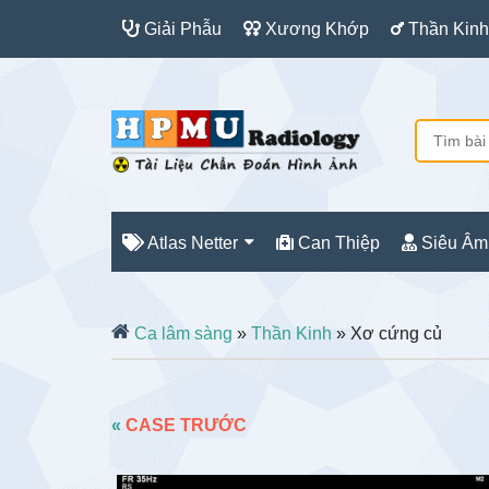
Giải Phẫu
Xương Khớp
Thần Kinh
Atlas Netter
Can Thiệp
Siêu Âm
Ca lâm sàng
»
Thần Kinh
» Xơ cứng củ
«
CASE TRƯỚC