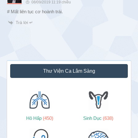
08/09/2019 11:19 chiều
# Mất liên tục cơ hoành trái.
Trả lời ↵
Sidebar
Thư Viện Ca Lâm Sàng
chính
Hô Hấp
(450)
Sinh Dục
(638)