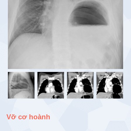
Vỡ cơ hoành