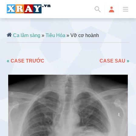
Ca lâm sàng
»
Tiêu Hóa
» Vỡ cơ hoành
«
CASE TRƯỚC
CASE SAU
»