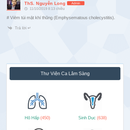
ThS. Nguyễn Long
Admin
11/10/2019 8:13 chiều
# Viêm túi mật khí thũng (Emphysematous cholecystitis).
Trả lời ↵
Sidebar
Thư Viện Ca Lâm Sàng
chính
Hô Hấp
(450)
Sinh Dục
(638)