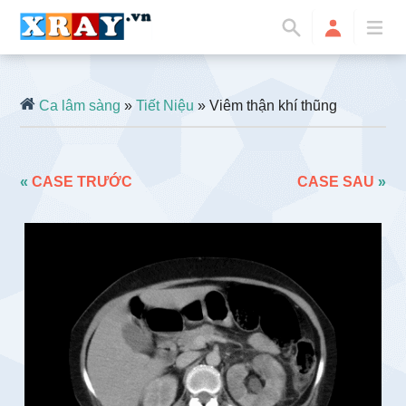
Ca lâm sàng
»
Tiết Niệu
» Viêm thận khí thũng
«
CASE TRƯỚC
CASE SAU
»