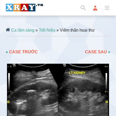
Ca lâm sàng
»
Tiết Niệu
» Viêm thận hoại thư
«
CASE TRƯỚC
CASE SAU
»