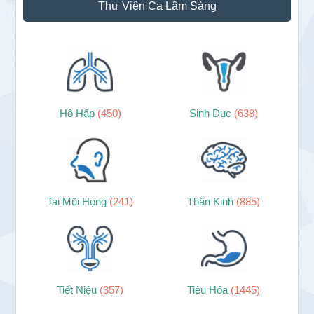
Thư Viện Ca Lâm Sàng
Hô Hấp
(450)
Sinh Dục
(638)
Tai Mũi Họng
(241)
Thần Kinh
(885)
Tiết Niệu
(357)
Tiêu Hóa
(1445)