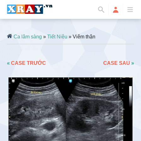
Ca lâm sàng
»
Tiết Niệu
» Viêm thận
«
CASE TRƯỚC
CASE SAU
»