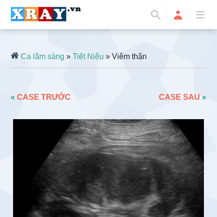
Ca lâm sàng
»
Tiết Niệu
» Viêm thận
«
CASE TRƯỚC
CASE SAU
»